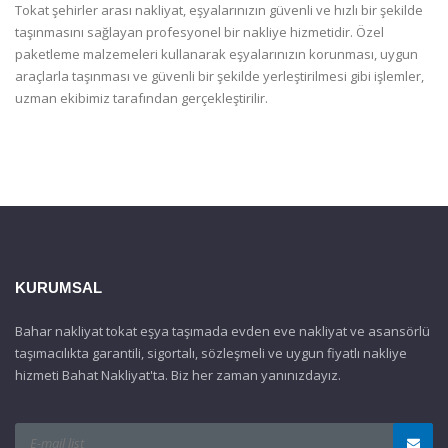
Tokat şehirler arası nakliyat, eşyalarınızın güvenli ve hızlı bir şekilde
taşınmasını sağlayan profesyonel bir nakliye hizmetidir. Özel
paketleme malzemeleri kullanarak eşyalarınızın korunması, uygun
araçlarla taşınması ve güvenli bir şekilde yerleştirilmesi gibi işlemler,
uzman ekibimiz tarafından gerçekleştirilir.
KURUMSAL
Bahar nakliyat tokat eşya taşımada evden eve nakliyat ve asansörlü
taşımacılıkta garantili, sigortalı, sözleşmeli ve uygun fiyatlı nakliye
hizmeti Bahat Nakliyat'ta. Biz her zaman yanınızdayız.