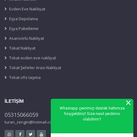
Evden Eve Nakliiyat
Eşya Depolama
Eşya Paketleme
Asansörlü Nakliyat
Tokat Nakliyat
Tokat evden eve nakliyat
Tokat Şehirler Arası Nakliyat
Tokat ofis taşıma
İLETİŞİM
×
05315066059
Whastapp çevrimiçi destek hattımıza
turan_zengin@hotmail.com
hoşgeldiniz! Size nasıl yardımcı
olabilirim?