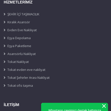
HİZMETLERİMİZ
ŞEHİR İÇİ TAŞIMACILIK
Kiralık Asansör
Evden Eve Nakliiyat
Eşya Depolama
Eşya Paketleme
Asansörlü Nakliyat
Tokat Nakliyat
Tokat evden eve nakliyat
Tokat Şehirler Arası Nakliyat
Tokat ofis taşıma
×
İLETİŞİM
Whastapp çevrimiçi destek hattımıza