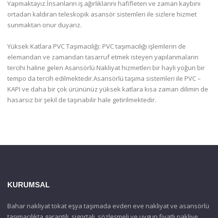
Yapmaktayız.İnsanların iş ağırlıklarını hafifleten ve zaman kaybını
ortadan kaldıran teleskopik asansör sistemleri ile sizlere hizmet
sunmaktan onur duyarız.
Yüksek Katlara PVC Taşımacılığı: PVC taşımacılığı işlemlerin de
elemandan ve zamandan tasarruf etmek isteyen yapılanmaların
tercihi haline gelen Asansörlü Nakliyat hizmetleri bir hayli yoğun bir
tempo da tercih edilmektedir.Asansörlü taşıma sistemleri ile PVC –
KAPI ve daha bir çok ürününüz yüksek katlara kısa zaman dilimin de
hasarsız bir şekil de taşınabilir hale getirilmektedir.
KURUMSAL
Bahar nakliyat tokat eşya taşımada evden eve nakliyat ve asansörlü
taşımacılıkta garantili, sigortalı, sözleşmeli ve uygun fiyatlı nakliye