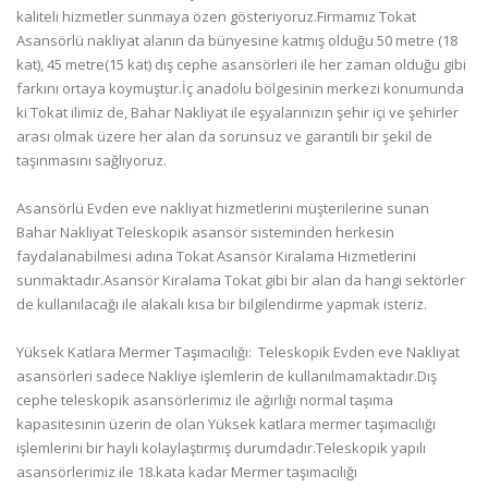
kaliteli hizmetler sunmaya özen gösteriyoruz.Firmamız Tokat
Asansörlü nakliyat alanın da bünyesine katmış olduğu 50 metre (18
kat), 45 metre(15 kat) dış cephe asansörleri ile her zaman olduğu gibi
farkını ortaya koymuştur.İç anadolu bölgesinin merkezi konumunda
ki Tokat ilimiz de, Bahar Nakliyat ile eşyalarınızın şehir içi ve şehirler
arası olmak üzere her alan da sorunsuz ve garantili bir şekil de
taşınmasını sağlıyoruz.
Asansörlü Evden eve nakliyat hizmetlerini müşterilerine sunan
Bahar Nakliyat Teleskopik asansör sisteminden herkesin
faydalanabilmesi adına Tokat Asansör Kiralama Hizmetlerini
sunmaktadır.Asansör Kiralama Tokat gibi bir alan da hangi sektörler
de kullanılacağı ile alakalı kısa bir bilgilendirme yapmak isteriz.
Yüksek Katlara Mermer Taşımacılığı: Teleskopik Evden eve Nakliyat
asansörleri sadece Nakliye işlemlerin de kullanılmamaktadır.Dış
cephe teleskopik asansörlerimiz ile ağırlığı normal taşıma
kapasitesinin üzerin de olan Yüksek katlara mermer taşımacılığı
işlemlerini bir hayli kolaylaştırmış durumdadır.Teleskopik yapılı
asansörlerimiz ile 18.kata kadar Mermer taşımacılığı